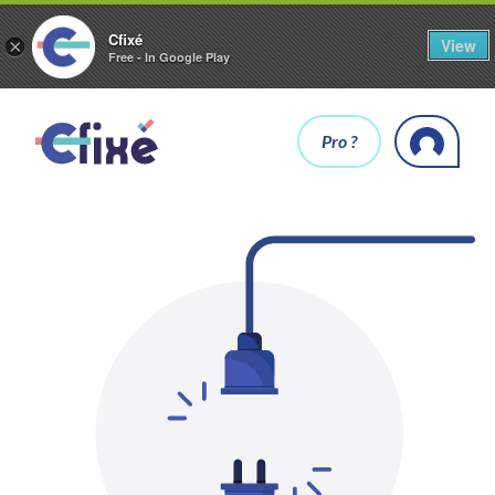
Cfixé
View
×
Free - In Google Play
Pro ?