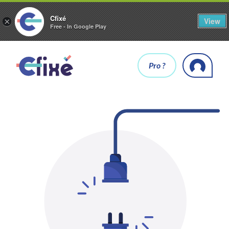
Cfixé
View
×
Free - In Google Play
Pro ?