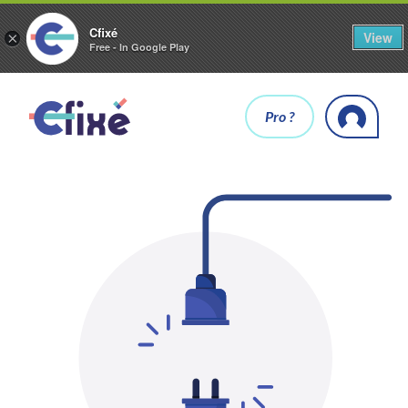
Cfixé
View
×
Free - In Google Play
Pro ?