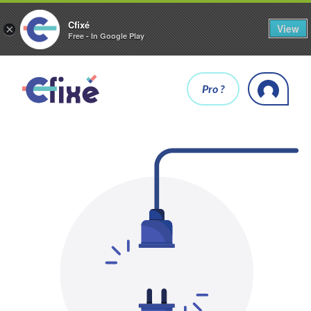
Cfixé
View
×
Free - In Google Play
Pro ?