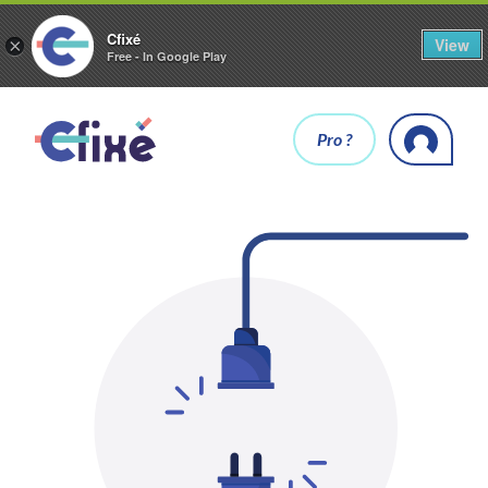
Cfixé
View
×
Free - In Google Play
Pro ?