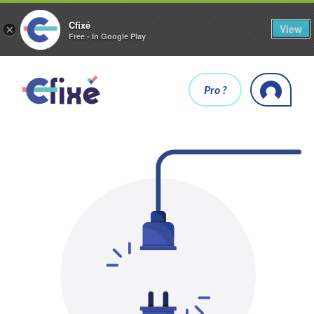
Cfixé
View
×
Free - In Google Play
Pro ?