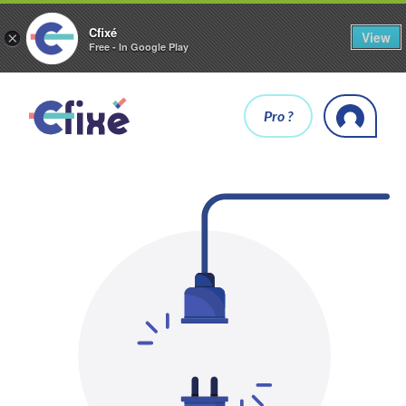
Cfixé
View
×
Free - In Google Play
Pro ?