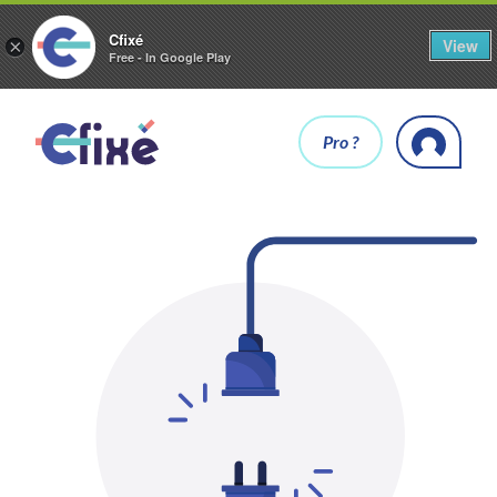
Cfixé
View
×
Free - In Google Play
Pro ?