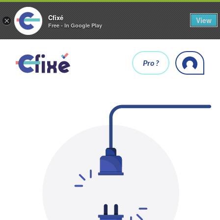
Cfixé
View
×
Free - In Google Play
Pro ?