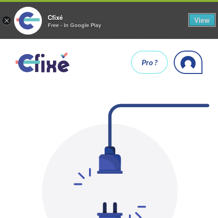
Cfixé
View
×
Free - In Google Play
Pro ?