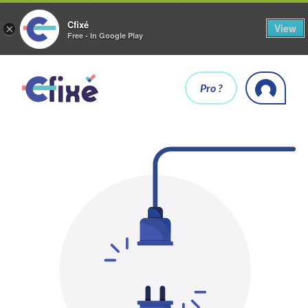
Cfixé
View
×
Free - In Google Play
Pro ?