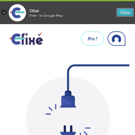
Cfixé
View
×
Free - In Google Play
Pro ?