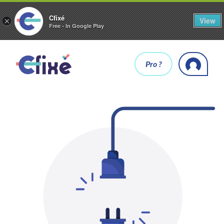
Cfixé
View
×
Free - In Google Play
Pro ?