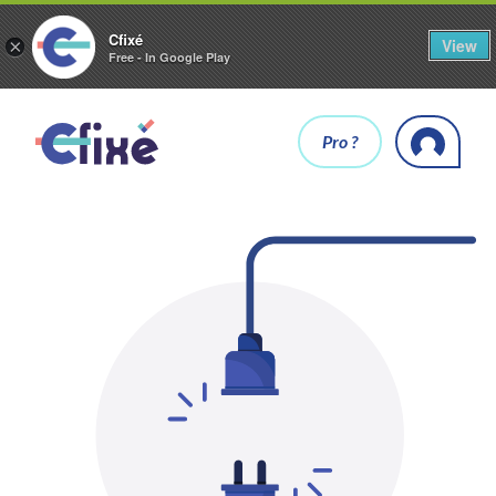
Cfixé
View
×
Free - In Google Play
Pro ?