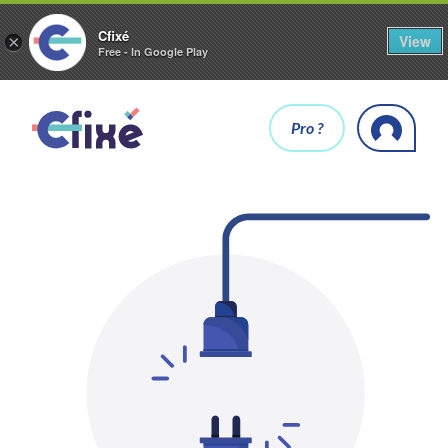
Cfixé
View
×
Free - In Google Play
Pro ?