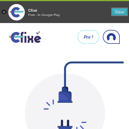
Cfixé
View
×
Free - In Google Play
Pro ?