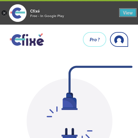
Cfixé
View
×
Free - In Google Play
Pro ?