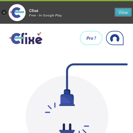
Cfixé
View
×
Free - In Google Play
Pro ?