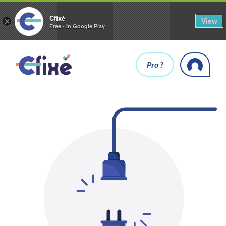
Cfixé
View
×
Free - In Google Play
Pro ?