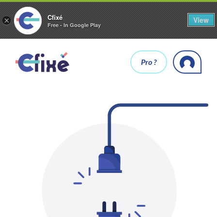
Cfixé
View
×
Free - In Google Play
Pro ?