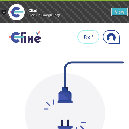
Cfixé
View
×
Free - In Google Play
Pro ?