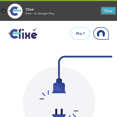
Cfixé
View
×
Free - In Google Play
Pro ?