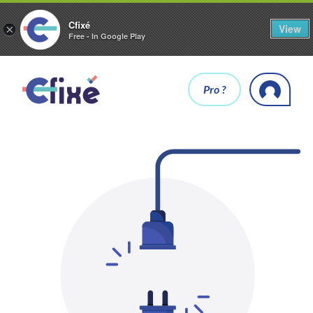
Cfixé
View
×
Free - In Google Play
Pro ?