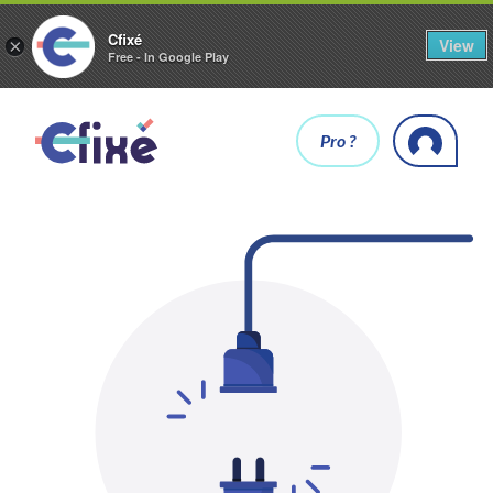
Cfixé
View
×
Free - In Google Play
Pro ?