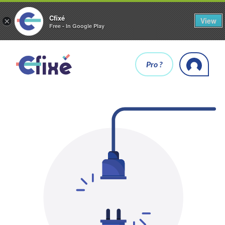
Cfixé
View
×
Free - In Google Play
Pro ?