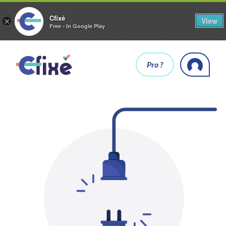
Cfixé
View
×
Free - In Google Play
Pro ?