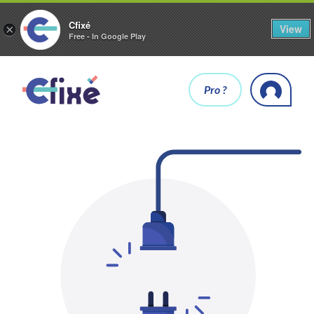
Cfixé
View
×
Free - In Google Play
Pro ?