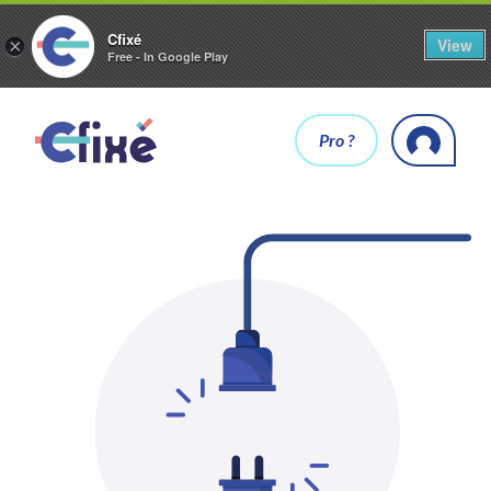
Cfixé
View
×
Free - In Google Play
Pro ?