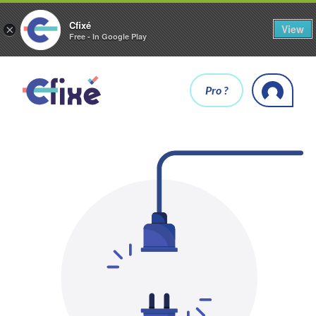
Cfixé
View
×
Free - In Google Play
Pro ?