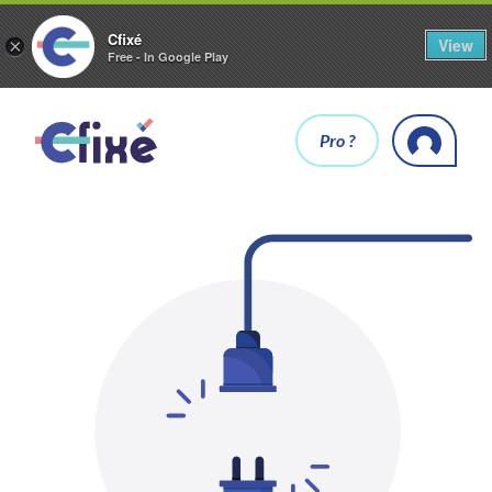
Cfixé
View
×
Free - In Google Play
Pro ?