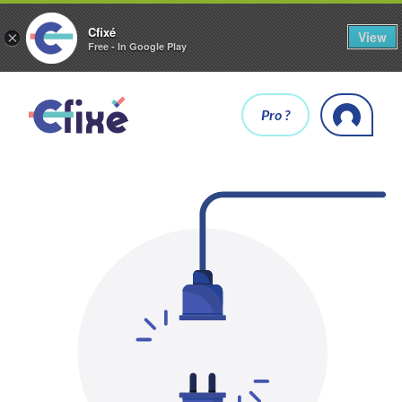
Cfixé
View
×
Free - In Google Play
Pro ?