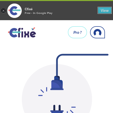
Cfixé
View
×
Free - In Google Play
Pro ?