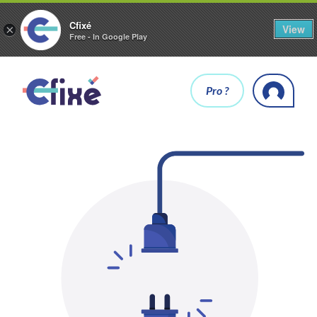
Cfixé
View
×
Free - In Google Play
Pro ?