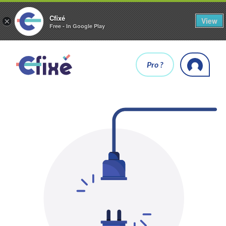
Cfixé
View
×
Free - In Google Play
Pro ?