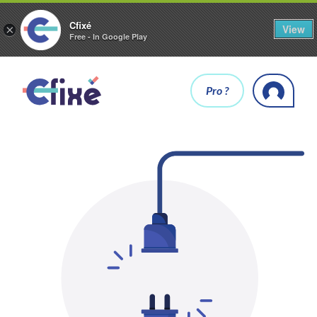
Cfixé
View
×
Free - In Google Play
Pro ?