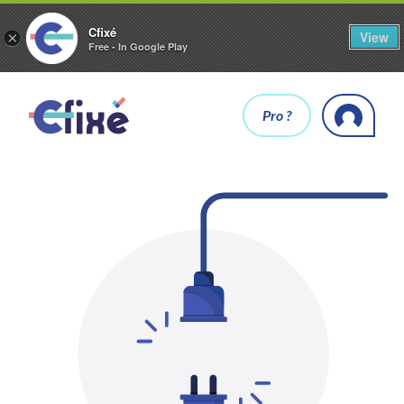
Cfixé
View
×
Free - In Google Play
Pro ?