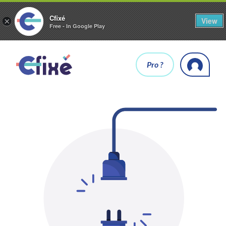
Cfixé
View
×
Free - In Google Play
Pro ?