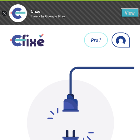
Cfixé
View
×
Free - In Google Play
Pro ?