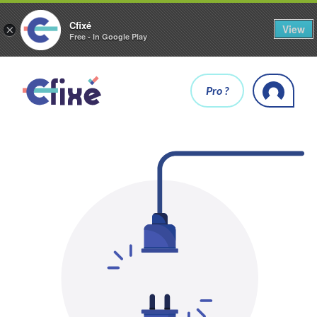
Cfixé
View
×
Free - In Google Play
Pro ?