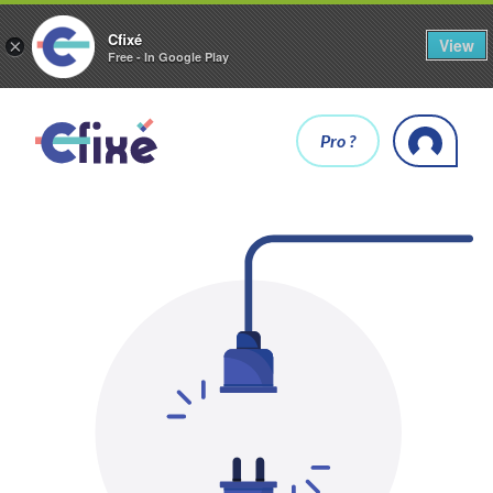
Cfixé
View
×
Free - In Google Play
Pro ?