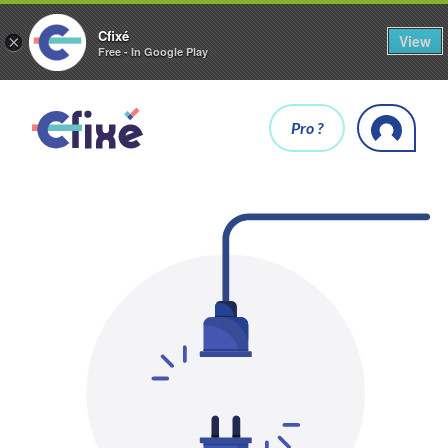
Cfixé
View
×
Free - In Google Play
Pro ?