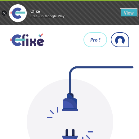
Cfixé
View
×
Free - In Google Play
Pro ?