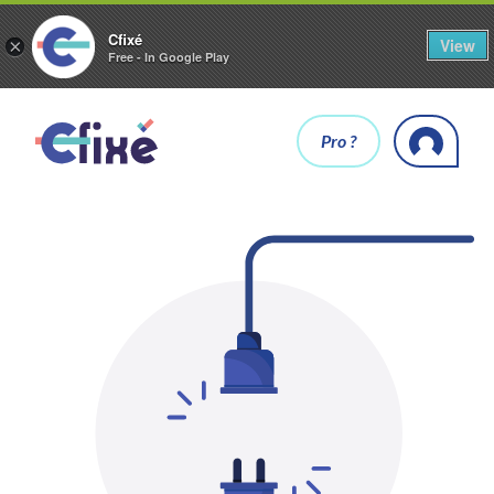
Cfixé
View
×
Free - In Google Play
Pro ?