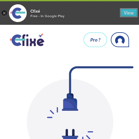
Cfixé
View
×
Free - In Google Play
Pro ?