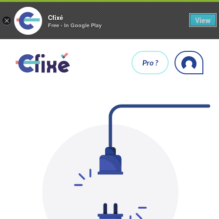
Cfixé
View
×
Free - In Google Play
Pro ?