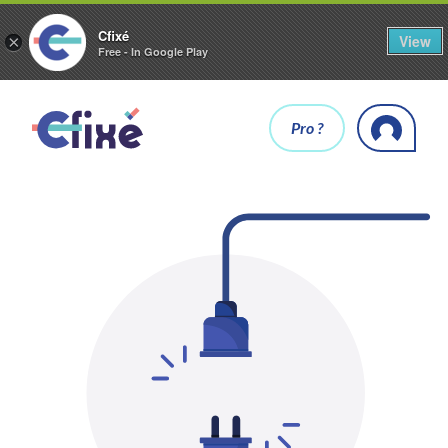
Cfixé
View
×
Free - In Google Play
Pro ?