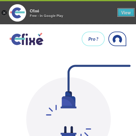
Cfixé
View
×
Free - In Google Play
Pro ?