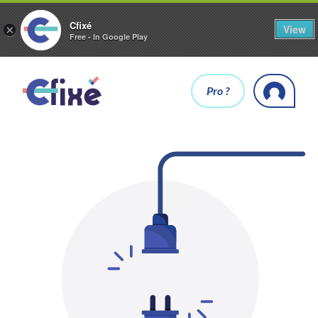
Cfixé
View
×
Free - In Google Play
Pro ?