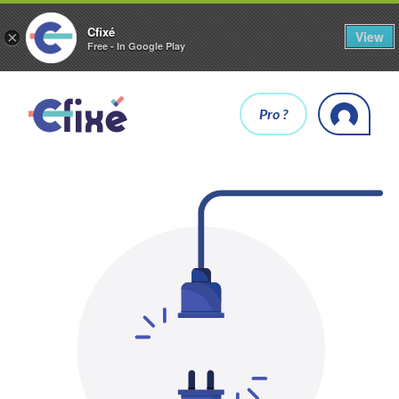
Cfixé
View
×
Free - In Google Play
Pro ?