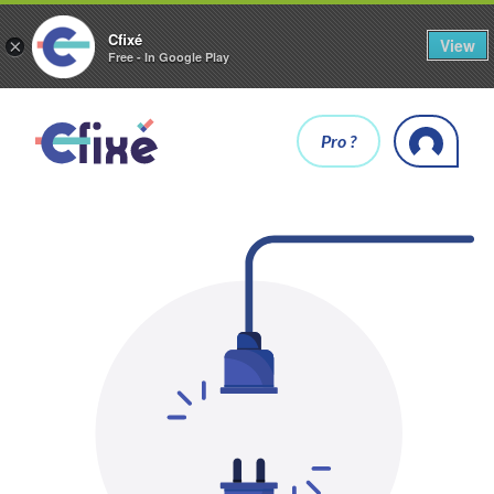
Cfixé
View
×
Free - In Google Play
Pro ?